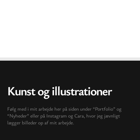
Tibberup Høkerens julekort
Troldstenen
Kunst og illustrationer
Følg med i mit arbejde her på siden under “Portfolio” og
“Nyheder” eller på Instagram og Cara, hvor jeg jævnligt
lægger billeder op af mit arbejde.