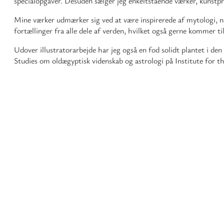
specialopgaver. Desuden sælger jeg enkeltstående værker, kunstp
Mine værker udmærker sig ved at være inspirerede af mytologi, na
fortællinger fra alle dele af verden, hvilket også gerne kommer til
Udover illustratorarbejde har jeg også en fod solidt plantet i d
Studies om oldægyptisk videnskab og astrologi på Institute for 