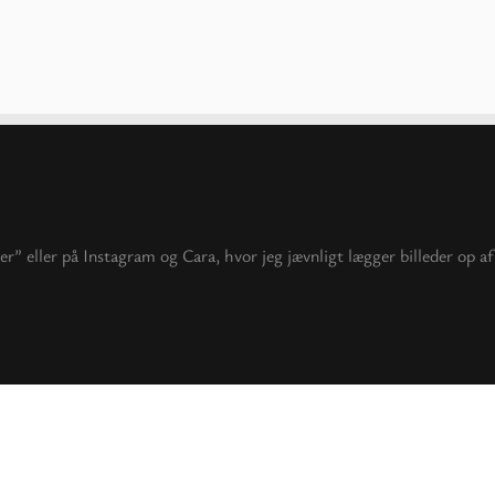
” eller på Instagram og Cara, hvor jeg jævnligt lægger billeder op af