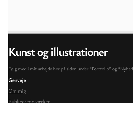
Kunst og illustrationer
Følg med i mit arbejde her på siden under “Portfolio” og “Nyheder
Genveje
Om mig
Publicerede værker
Illustrationer
Nyheder